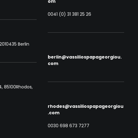
om
0041 (0) 31 381 25 26
/20
10435 Berlin
berlin@vassiliospapageorgiou.
com
, 85100
Rhodos, 
rhodes@vassiliospapageorgiou
.com
0030 698 673 7277