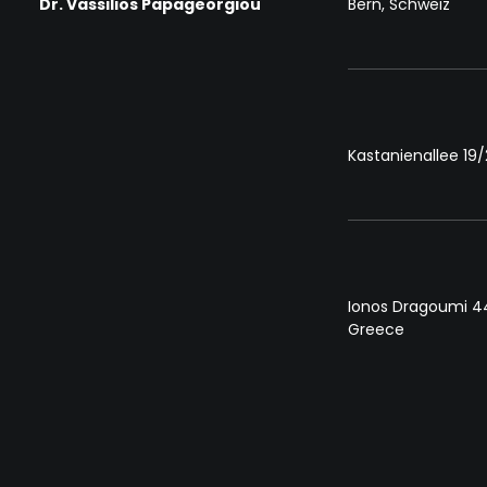
Dr. Vassilios Papageorgiou
Bern, Schweiz
Kastanienallee 19
Ionos Dragoumi 44
Greece