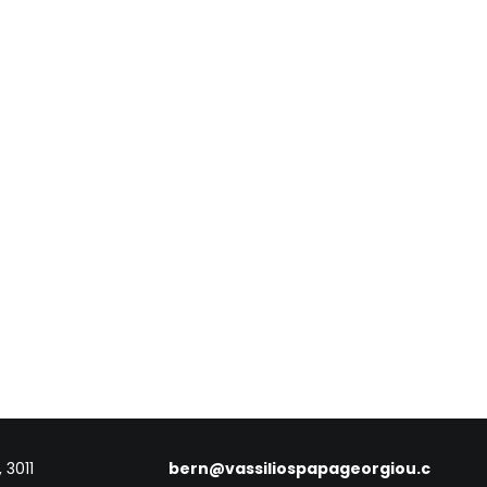
 3011
bern@vassiliospapageorgiou.c