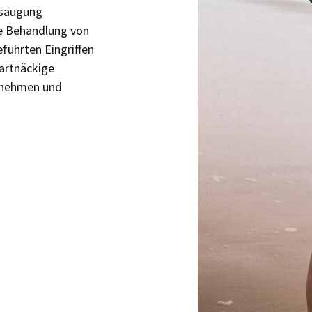
absaugung
e Behandlung von
führten Eingriffen
hartnäckige
genehmen und