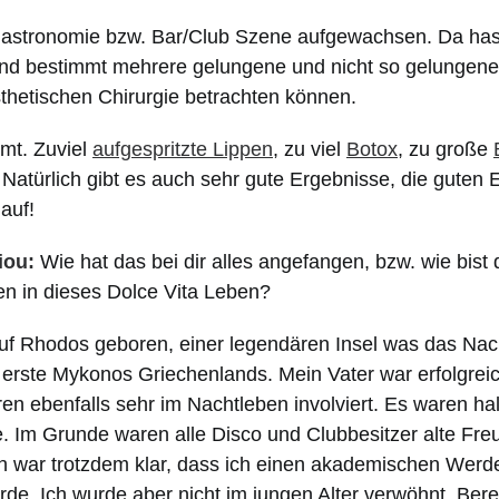
 Gastronomie bzw. Bar/Club Szene aufgewachsen. Da hast
 und bestimmt mehrere gelungene und nicht so gelungen
sthetischen Chirurgie betrachten können.
mt. Zuviel
aufgespritzte Lippen
, zu viel
Botox
, zu große
 Natürlich gibt es auch sehr gute Ergebnisse, die guten
 auf!
iou:
W
ie hat das bei dir alles angefangen, bzw. wie bist
n in dieses Dolce Vita Leben?
uf Rhodos geboren, einer legendären Insel was das Nacht
erste Mykonos Griechenlands. Mein Vater war erfolgrei
ren ebenfalls sehr im Nachtleben involviert. Es waren hal
e. Im Grunde waren alle Disco und Clubbesitzer alte Fr
ch war trotzdem klar, dass ich einen akademischen Wer
de. Ich wurde aber nicht im jungen Alter verwöhnt. Berei