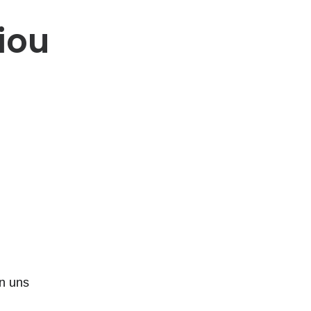
iou
en uns