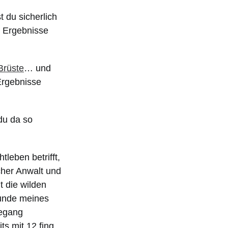
 du sicherlich
e Ergebnisse
Brüste
… und
 Ergebnisse
 du da so
leben betrifft,
cher Anwalt und
t die wilden
eunde meines
degang
ts mit 12 fing