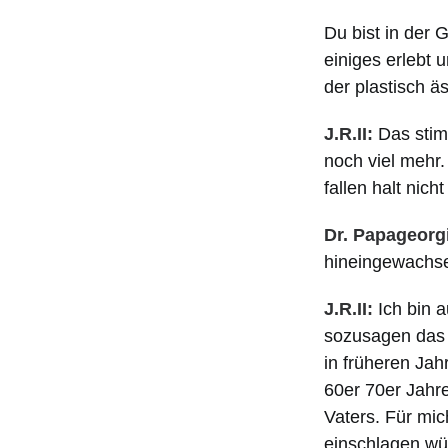
Du bist in der
einiges erlebt
der plastisch ä
J.R.II:
Das stim
noch viel mehr.
fallen halt nicht
Dr. Papageorg
hineingewachse
J.R.II:
Ich bin a
sozusagen das 
in früheren Jah
60er 70er Jahr
Vaters. Für mi
einschlagen wür