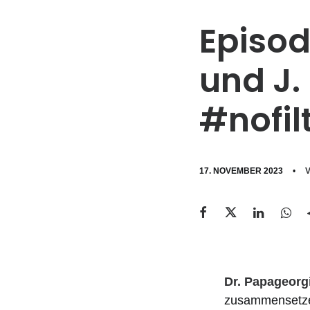
Episod
und J.
#nofil
17. NOVEMBER 2023
•
V
Dr. Papageorg
zusammensetze