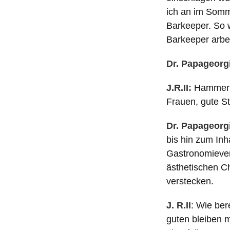
ich an im Somme
Barkeeper. So w
Barkeeper arbeit
Dr. Papageorg
J.R.II:
Hammer! 
Frauen, gute St
Dr. Papageorg
bis hin zum Inh
Gastronomievere
ästhetischen C
verstecken.
J. R.II
: Wie ber
guten bleiben m