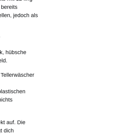
 bereits
llen, jedoch als
?
ik, hübsche
ld.
 Tellerwäscher
plastischen
ichts
kt auf. Die
t dich