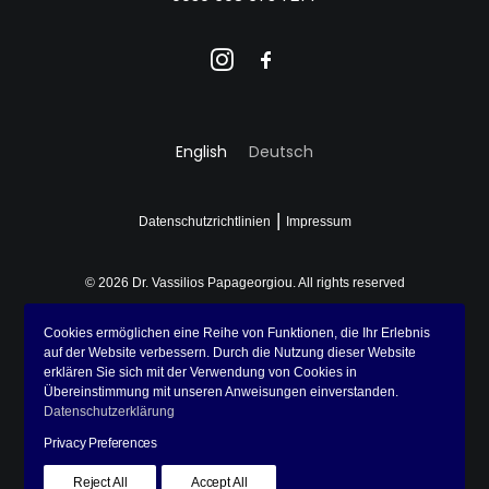
English
Deutsch
|
Datenschutzrichtlinien
Impressum
© 2026 Dr. Vassilios Papageorgiou.
All rights reserved
Photos by
Andrew Heald
,
Manny Moreno
,
Valentin Balan
,
Timay Yu
,
Cookies ermöglichen eine Reihe von Funktionen, die Ihr Erlebnis
auf der Website verbessern. Durch die Nutzung dieser Website
Lena Sida
,
Don Fontijn
,
Fomstock
,
John Cameron
on
Unsplash
,
erklären Sie sich mit der Verwendung von Cookies in
Asya Molochkova
and
Chronis Potidis
Übereinstimmung mit unseren Anweisungen einverstanden.
Datenschutzerklärung
Privacy Preferences
Design by
wva
.
Reject All
Accept All