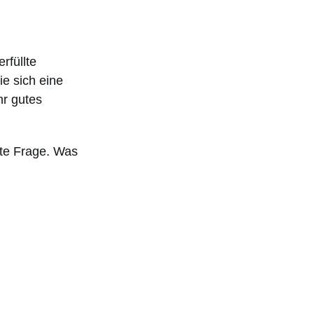
rfüllte
e sich eine
hr gutes
zte Frage. Was