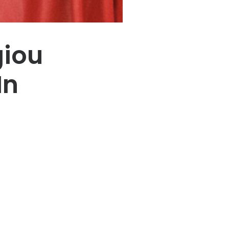
giou
In