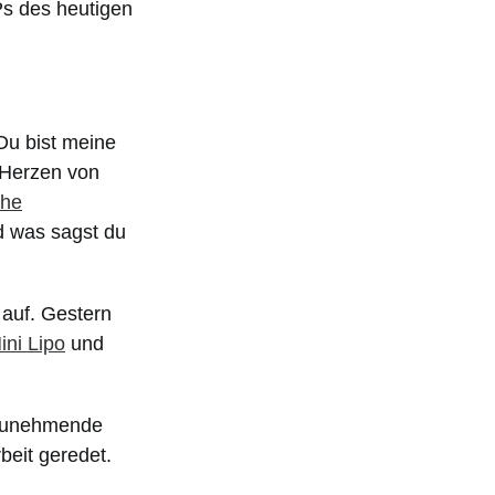
Ps des heutigen
Du bist meine
 Herzen von
che
d was sagst du
 auf. Gestern
ini Lipo
und
e zunehmende
beit geredet.