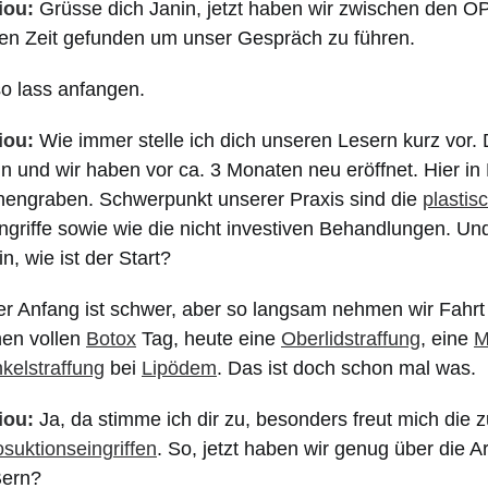
iou:
Grüsse dich Janin, jetzt haben wir zwischen den O
en Zeit gefunden um unser Gespräch zu führen.
o lass anfangen.
iou:
Wie immer stelle ich dich unseren Lesern kurz vor. 
n und wir haben vor ca. 3 Monaten neu eröffnet. Hier in
hengraben. Schwerpunkt unserer Praxis sind die
plastis
ngriffe sowie wie die nicht investiven Behandlungen. Un
n, wie ist der Start?
er Anfang ist schwer, aber so langsam nehmen wir Fahrt
inen vollen
Botox
Tag, heute eine
Oberlidstraffung
, eine
M
kelstraffung
bei
Lipödem
. Das ist doch schon mal was.
iou:
Ja, da stimme ich dir zu, besonders freut mich di
osuktionseingriffen
. So, jetzt haben wir genug über die Ar
Bern?