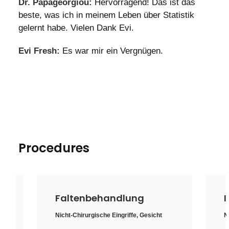
Dr. Papageorgiou:
Hervorragend! Das ist das
beste, was ich in meinem Leben über Statistik
gelernt habe. Vielen Dank Evi.
Evi Fresh:
Es war mir ein Vergnügen.
Procedures
Faltenbehandlung
I
Nicht-Chirurgische Eingriffe
,
Gesicht
N