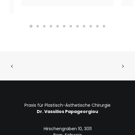
Praxis für Plastisch-Ästhetische Chirurgie
Dr. Vassilios Papageorgiou
Hirschengraben 10, 3011